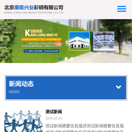
新闻动态
NEWS
测试新闻
2019-03-03
测试新闻摘要信息描述测试新闻摘要信息描