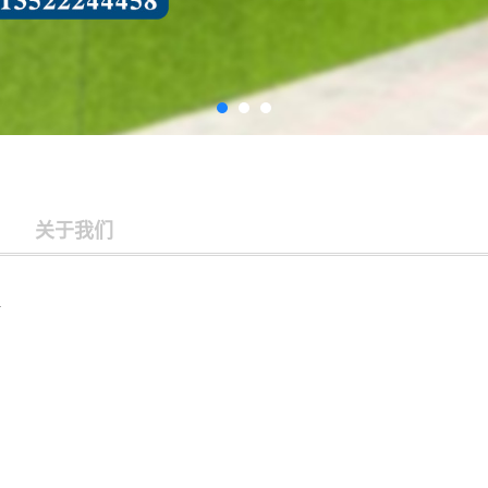
S
关于我们
.