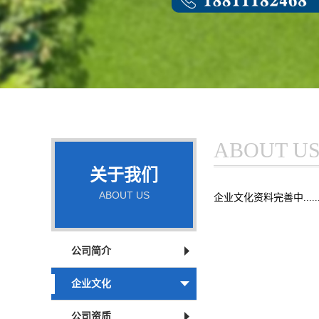
ABOUT U
关于我们
ABOUT US
企业文化资料完善中.....
公司简介
企业文化
公司资质