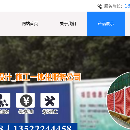
1
服务热线：
网站首页
关于我们
产品展示