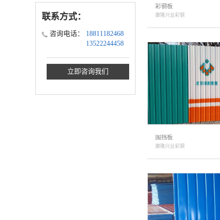
彩钢板
联系方式：
康隆兴业彩钢
咨询电话：
18811182468
13522244458
立即咨询我们
围挡板
康隆兴业彩钢